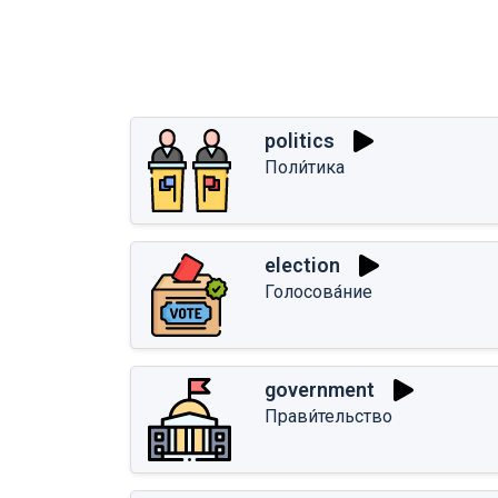
politics
Поли́тика
election
Голосова́ние
government
Прави́тельство