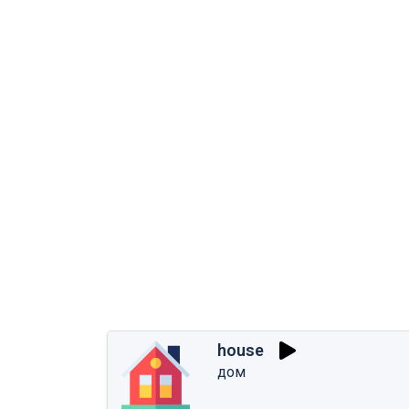
house
дом