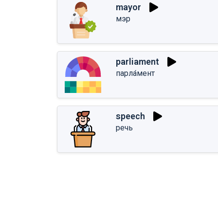
mayor
мэр
parliament
парла́мент
speech
речь