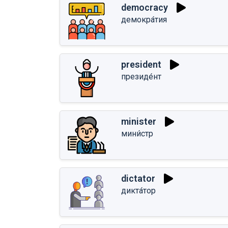
democracy
демокра́тия
president
президе́нт
minister
мини́стр
dictator
дикта́тор