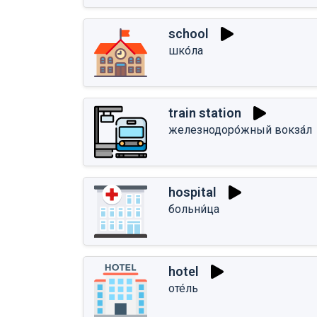
school
шко́ла
train station
железнодоро́жный вокза́л
hospital
больни́ца
hotel
оте́ль