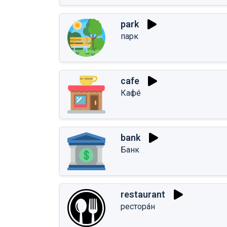
park
парк
cafe
Кафе́
bank
Банк
restaurant
рестора́н