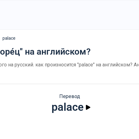
palace
оре́ц" на английском?
кого на русский. как произносится "palace" на английском? 
Перевод
palace