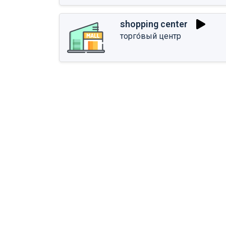
shopping center
торго́вый центр