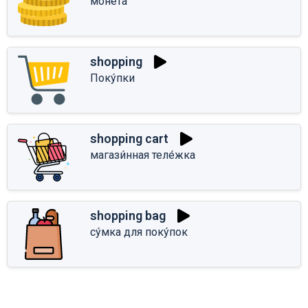
моне́та
shopping
Поку́пки
shopping cart
магази́нная теле́жка
shopping bag
су́мка для поку́пок