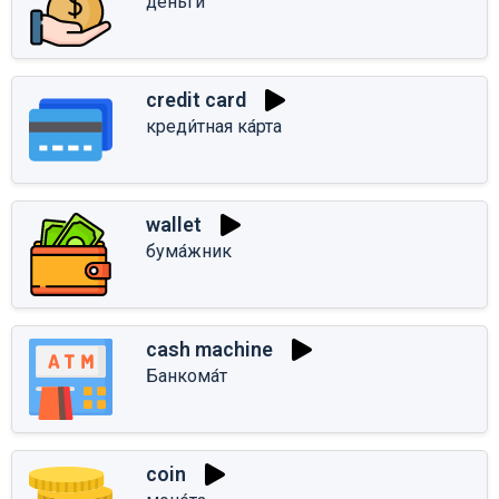
де́ньги
credit card
креди́тная ка́рта
wallet
бума́жник
cash machine
Банкома́т
coin