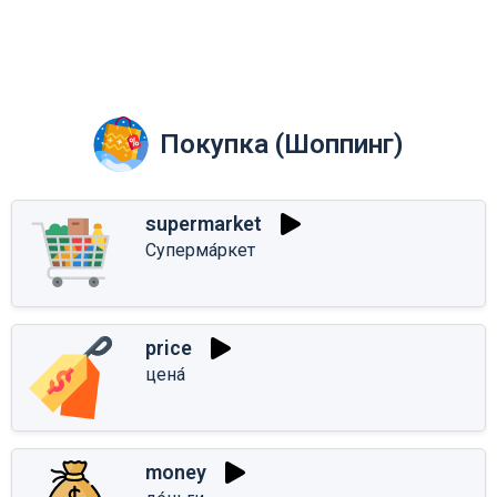
Покупка (Шоппинг)
supermarket
Суперма́ркет
price
цена́
money