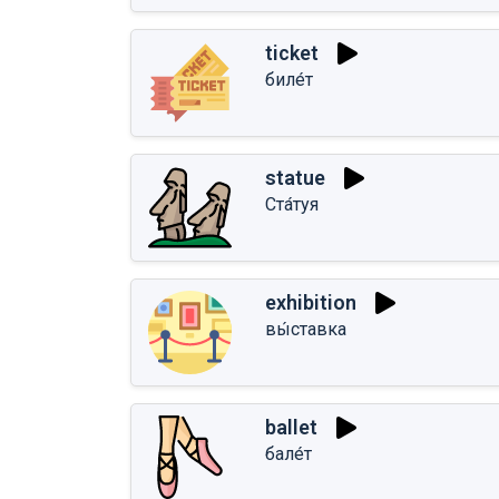
ticket
биле́т
statue
Ста́туя
exhibition
вы́ставка
ballet
бале́т