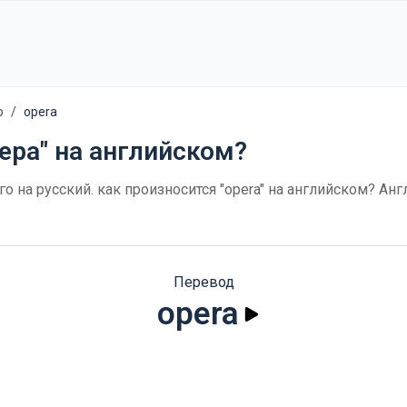
о
opera
пера" на английском?
ого на русский. как произносится "opera" на английском? А
Перевод
opera