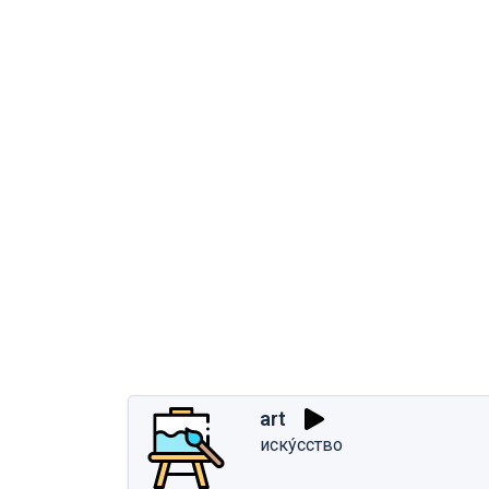
art
иску́сство