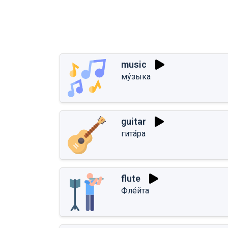
music
му́зыка
guitar
гита́ра
flute
Фле́йта