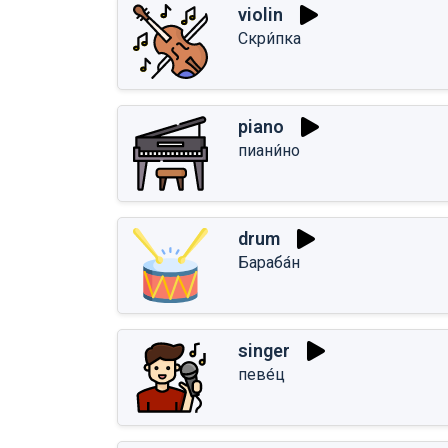
violin
Скри́пка
piano
пиани́но
drum
Бараба́н
singer
певе́ц