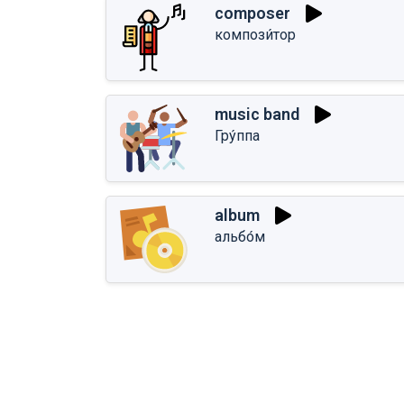
composer
компози́тор
music band
Гру́ппа
album
альбо́м