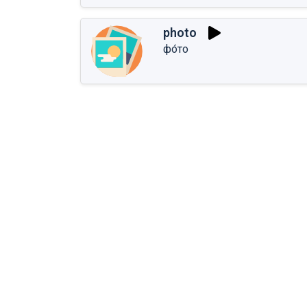
photo
фо́то