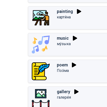
painting
карти́на
music
му́зыка
poem
Поэ́ма
gallery
галере́я