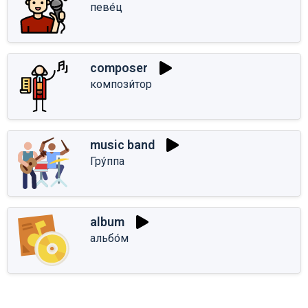
певе́ц
composer
компози́тор
music band
Гру́ппа
album
альбо́м