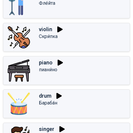
Фле́йта
violin
Скри́пка
piano
пиани́но
drum
Бараба́н
singer