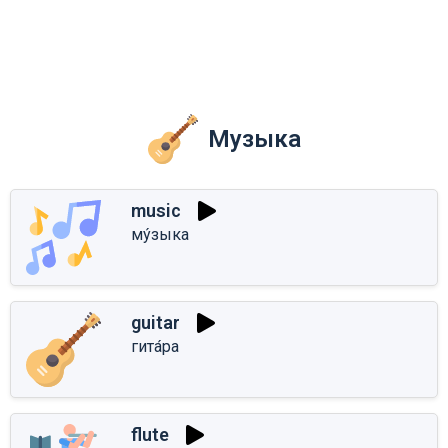
Музыка
music
му́зыка
guitar
гита́ра
flute