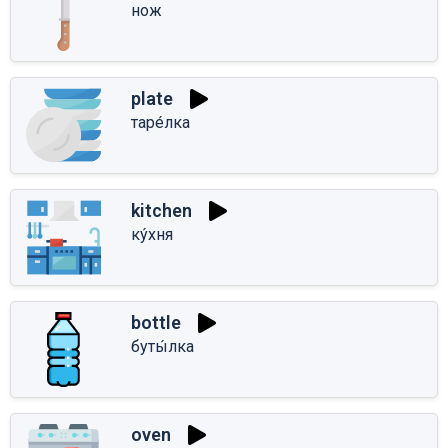
нож
plate
таре́лка
kitchen
ку́хня
bottle
буты́лка
oven