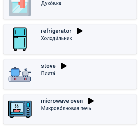
Духо́вка
refrigerator
Холоди́льник
stove
Плита́
microwave oven
Микрово́лновая печь