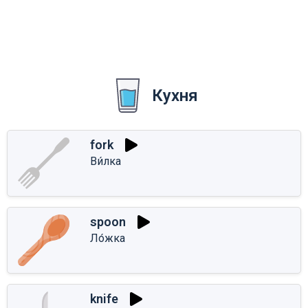
Кухня
fork
Ви́лка
spoon
Ло́жка
knife