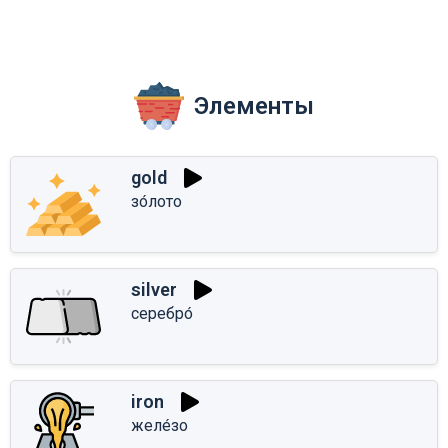
Элементы
gold
зо́лото
silver
серебро́
iron
желе́зо