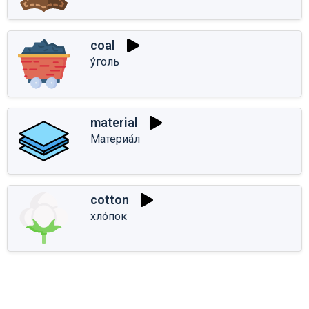
coal
у́голь
material
Материа́л
cotton
хло́пок