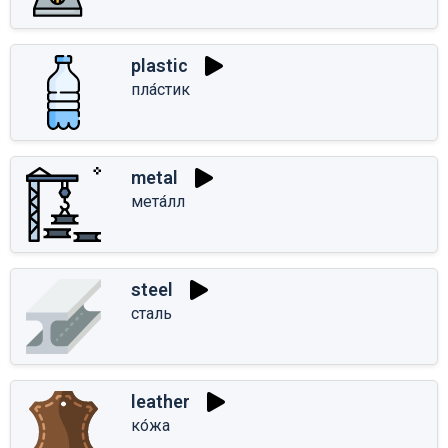
plastic
пла́стик
metal
мета́лл
steel
сталь
leather
ко́жа