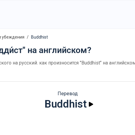
и убеждения
Buddhist
дди́ст" на английском?
йского на русский. как произносится "Buddhist" на английс
Перевод
Buddhist