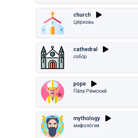
church
Це́рковь
cathedral
собо́р
pope
Па́па Ри́мский
mythology
мифоло́гия