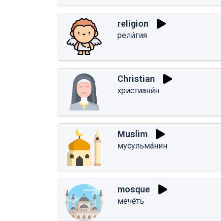
religion
рели́гия
Christian
христиани́н
Muslim
мусульма́нин
mosque
мече́ть