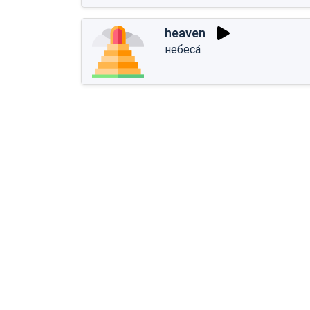
heaven
небеса́