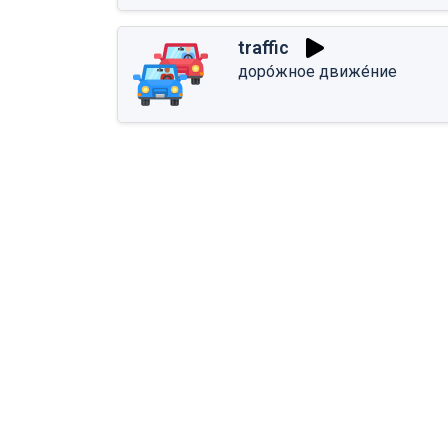
traffic
доро́жное движе́ние