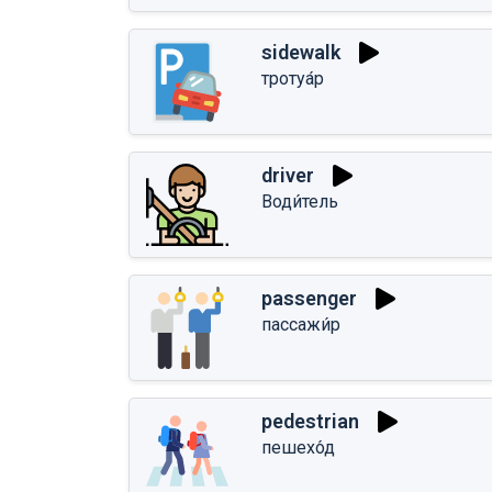
sidewalk
тротуа́р
driver
Води́тель
passenger
пассажи́р
pedestrian
пешехо́д