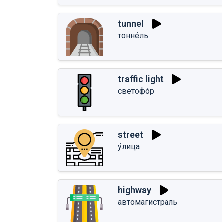
tunnel
тонне́ль
traffic light
светофо́р
street
у́лица
highway
автомагистра́ль