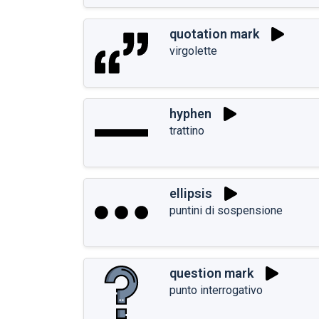
quotation mark
virgolette
hyphen
trattino
ellipsis
puntini di sospensione
question mark
punto interrogativo