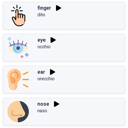
finger
dito
eye
occhio
ear
orecchio
nose
naso