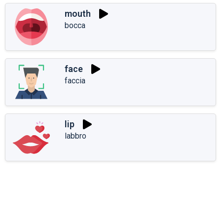
mouth
bocca
face
faccia
lip
labbro