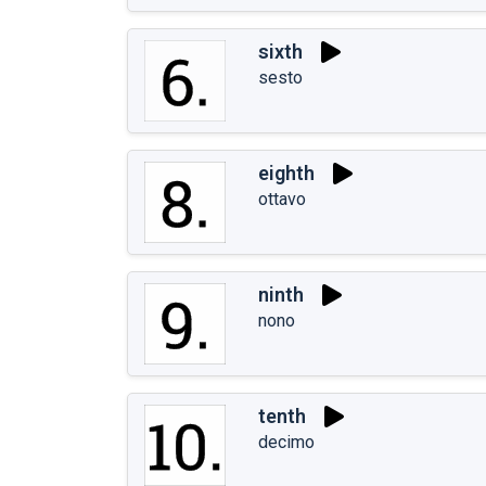
sixth
sesto
eighth
ottavo
ninth
nono
tenth
decimo