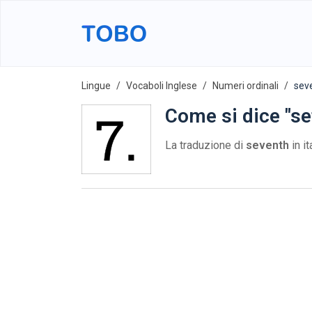
Lingue
Vocaboli Inglese
Numeri ordinali
sev
Come si dice "se
La traduzione di
seventh
in i