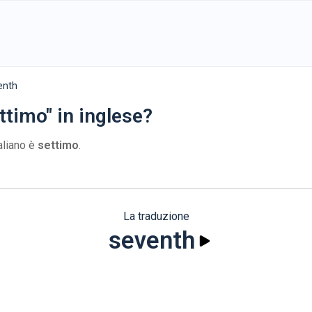
enth
ttimo" in inglese?
taliano è
settimo
.
La traduzione
seventh