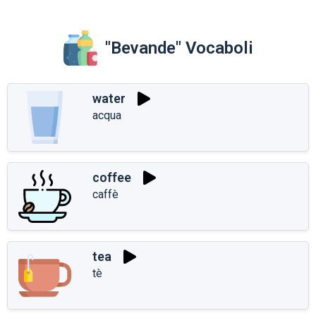
"Bevande" Vocaboli
water
acqua
coffee
caffè
tea
tè