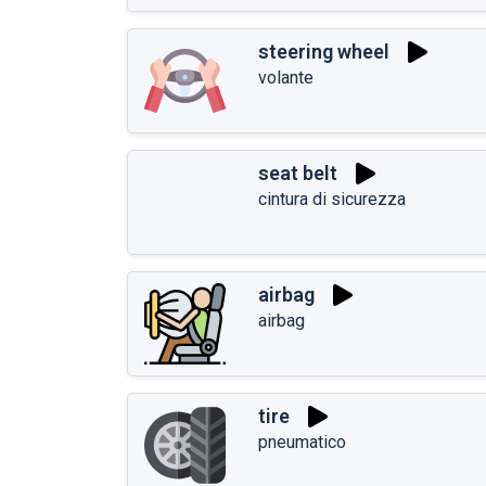
steering wheel
volante
seat belt
cintura di sicurezza
airbag
airbag
tire
pneumatico