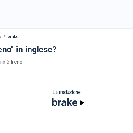
e
brake
eno" in inglese?
iano è
freno
.
La traduzione
brake