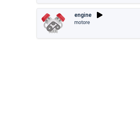
engine
motore