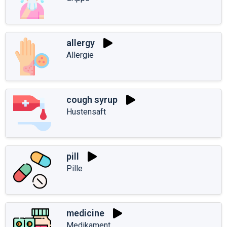
allergy
Allergie
cough syrup
Hustensaft
pill
Pille
medicine
Medikament