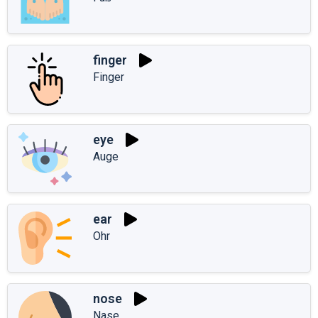
finger
Finger
eye
Auge
ear
Ohr
nose
Nase