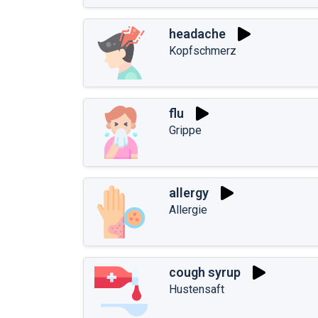
headache
Kopfschmerz
flu
Grippe
allergy
Allergie
cough syrup
Hustensaft