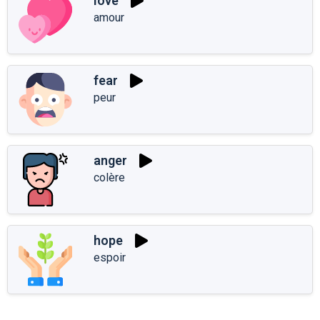
love
amour
fear
peur
anger
colère
hope
espoir