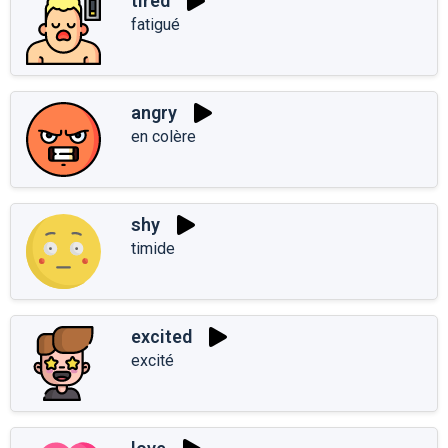
tired
fatigué
angry
en colère
shy
timide
excited
excité