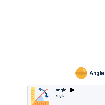
Angla
angle
angle