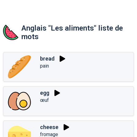
Anglais "Les aliments" liste de
mots
bread
pain
egg
œuf
cheese
fromage