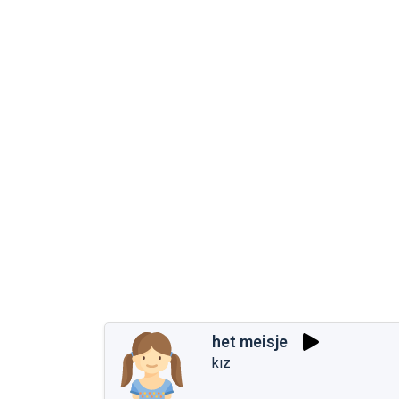
het meisje
kız