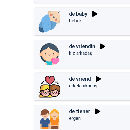
de baby
bebek
de vriendin
kız arkadaş
de vriend
erkek arkadaş
de tiener
ergen