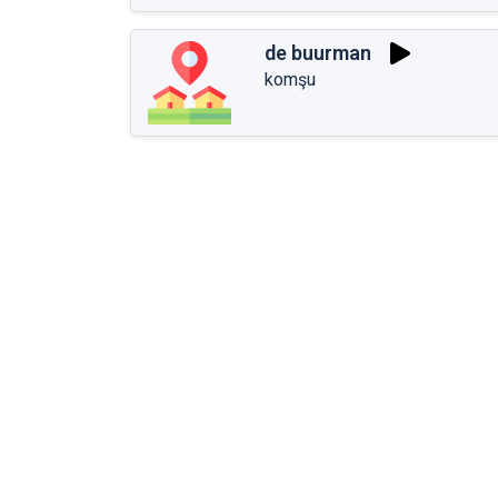
de buurman
komşu