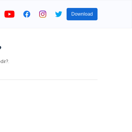
Download
?
dir?.