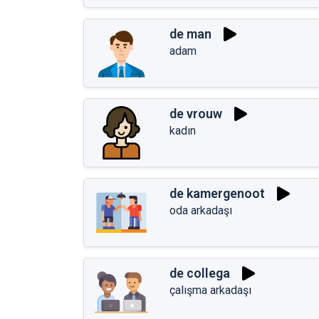
de man
adam
de vrouw
kadın
de kamergenoot
oda arkadaşı
de collega
çalışma arkadaşı