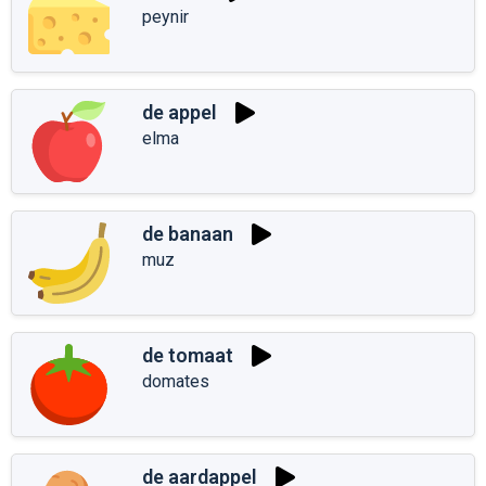
peynir
de appel
elma
de banaan
muz
de tomaat
domates
de aardappel