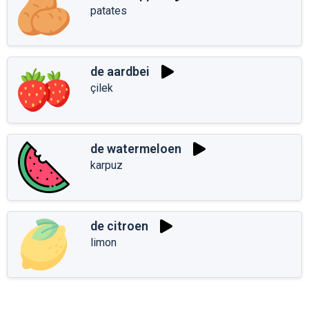
patates
de aardbei
çilek
de watermeloen
karpuz
de citroen
limon