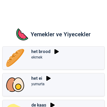
Yemekler ve Yiyecekler
het brood
ekmek
het ei
yumurta
de kaas