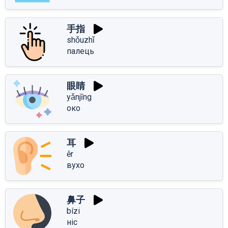
手指
shǒuzhǐ
палець
眼睛
yǎnjīng
око
耳
ěr
вухо
鼻子
bízi
ніс