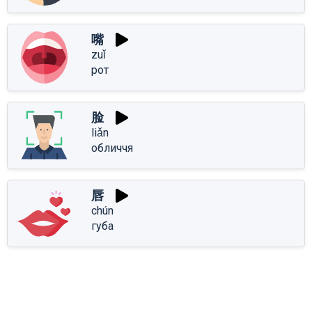
嘴
zuǐ
рот
脸
liǎn
обличчя
唇
chún
губа