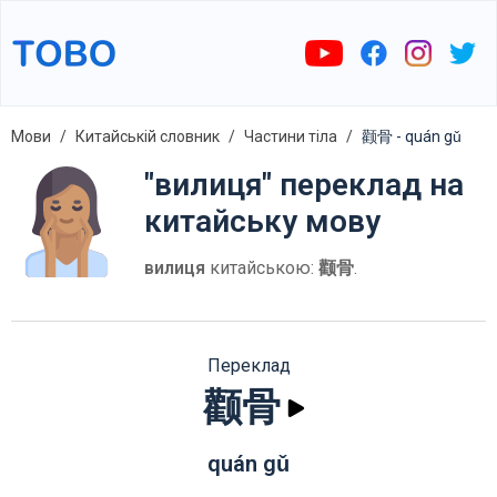
Мови
Китайській словник
Частини тіла
颧骨 - quán gǔ
"вилиця" переклад на
китайську мову
вилиця
китайською:
颧骨
.
Переклад
颧骨
quán gǔ