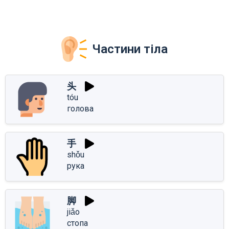
Частини тіла
头
tóu
голова
手
shǒu
рука
脚
jiǎo
стопа