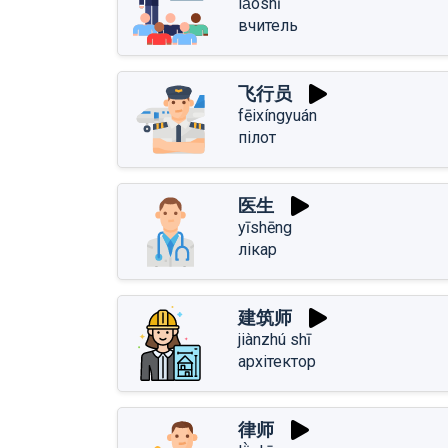
lǎoshī
вчитель
飞行员
fēixíngyuán
пілот
医生
yīshēng
лікар
建筑师
jiànzhú shī
архітектор
律师