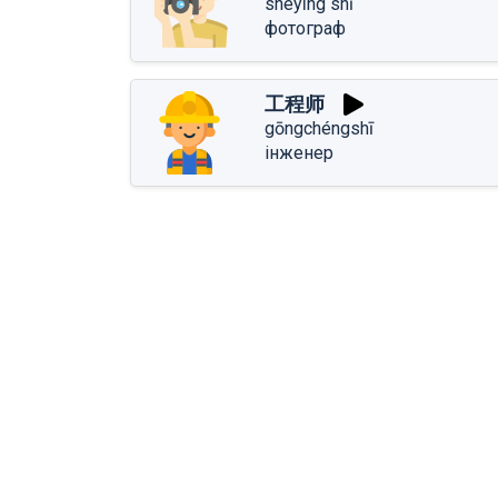
shèyǐng shī
фотограф
工程师
gōngchéngshī
інженер