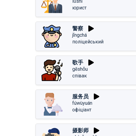
lǜshī
юрист
警察
jǐngchá
поліцейський
歌手
gēshǒu
співак
服务员
fúwùyuán
офіціант
摄影师