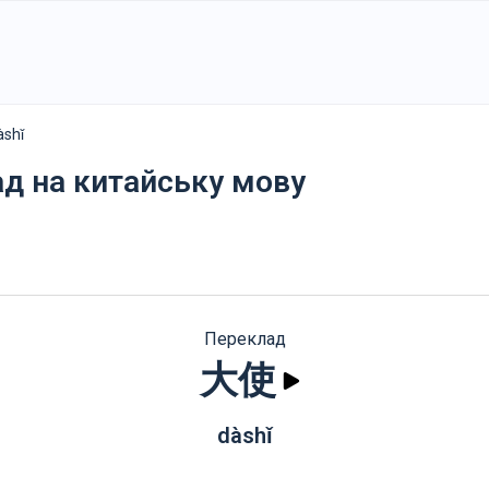
àshǐ
ад на китайську мову
Переклад
大使
dàshǐ