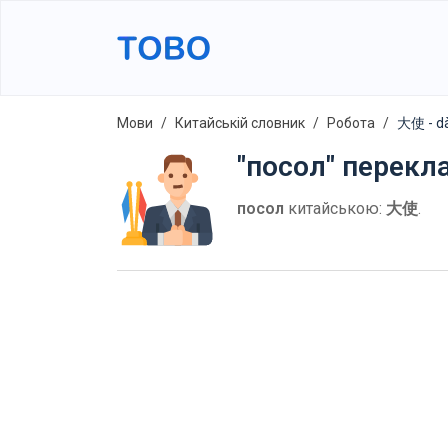
Мови
Китайській словник
Робота
大使 - d
"посол" перекл
посол
китайською:
大使
.