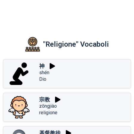
"Religione" Vocaboli
神
shén
Dio
宗教
zōngjiào
religione
基督教徒