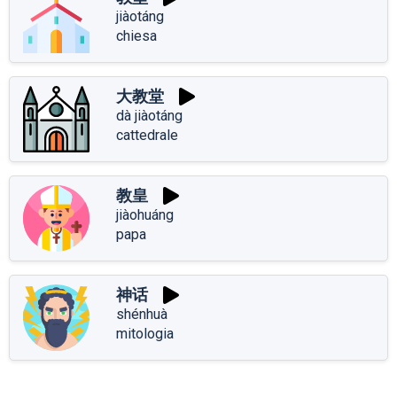
jiàotáng
chiesa
大教堂
dà jiàotáng
cattedrale
教皇
jiàohuáng
papa
神话
shénhuà
mitologia