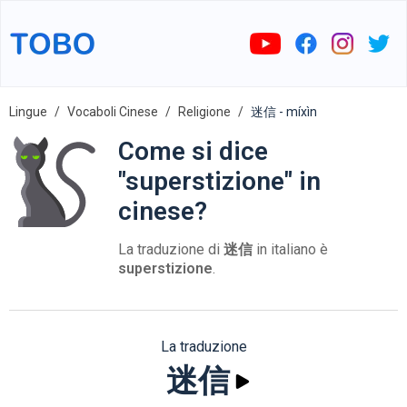
Lingue
Vocaboli Cinese
Religione
迷信 - míxìn
Come si dice
"superstizione" in
cinese?
La traduzione di
迷信
in italiano è
superstizione
.
La traduzione
迷信