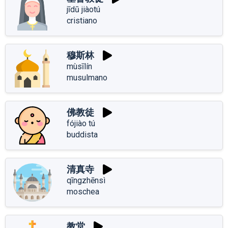
jīdū jiàotú
cristiano
穆斯林
mùsīlín
musulmano
佛教徒
fójiào tú
buddista
清真寺
qīngzhēnsì
moschea
教堂