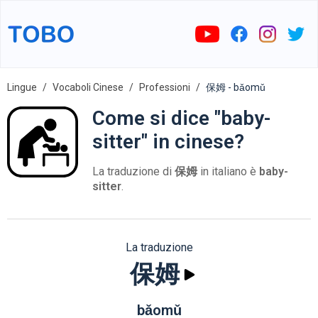
Lingue
Vocaboli Cinese
Professioni
保姆 - bǎomǔ
Come si dice "baby-
sitter" in cinese?
La traduzione di
保姆
in italiano è
baby-
sitter
.
La traduzione
保姆
bǎomǔ