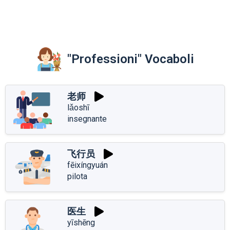
"Professioni" Vocaboli
老师
lǎoshī
insegnante
飞行员
fēixíngyuán
pilota
医生
yīshēng