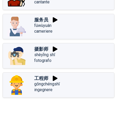
cantante
服务员
fúwùyuán
cameriere
摄影师
shèyǐng shī
fotografo
工程师
gōngchéngshī
ingegnere