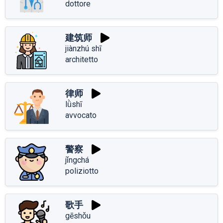
dottore
建筑师
jiànzhú shī
architetto
律师
lǜshī
avvocato
警察
jǐngchá
poliziotto
歌手
gēshǒu