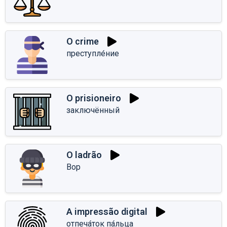
O crime
преступле́ние
O prisioneiro
заключённый
O ladrão
Вор
A impressão digital
отпеча́ток па́льца