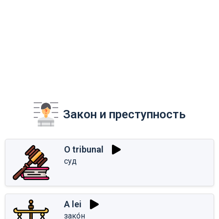
Закон и преступность
O tribunal
суд
A lei
зако́н