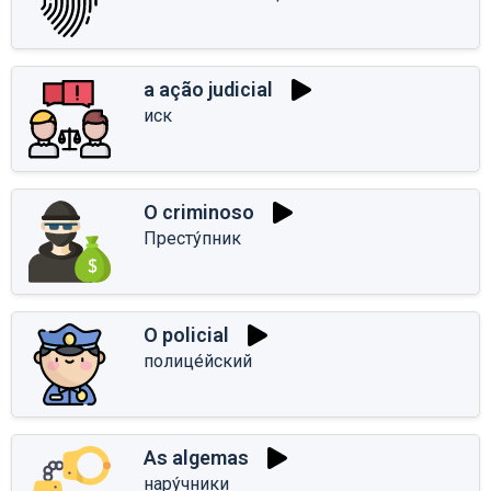
a ação judicial
иск
O criminoso
Престу́пник
O policial
полице́йский
As algemas
нару́чники