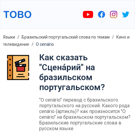
Языки
Бразильский португальский слова по темам
Кино и
телевидение
O cenário
Как сказать
"Сцена́рий" на
бразильском
португальском?
"O cenário" перевод с бразильского
португальского на русский. Какого рода
cenário (артикль)? как произносится "O
cenário" на бразильском португальском?
Бразильские португальские слова в
русском языке