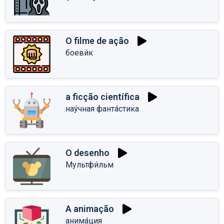
O filme de ação
боеви́к
a ficção científica
нау́чная фанта́стика
O desenho
Мультфи́льм
A animação
анима́ция