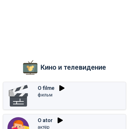
Кино и телевидение
O filme
фильм
O ator
актёр