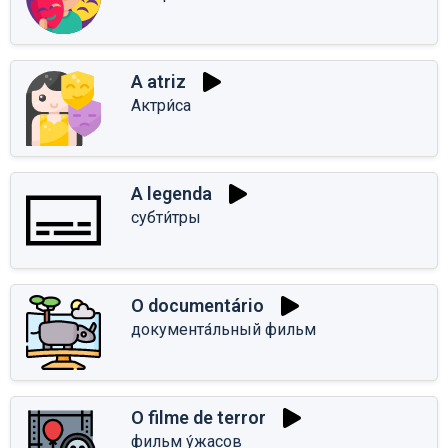
A atriz
Актри́са
A legenda
субти́тры
O documentário
документа́льный фильм
O filme de terror
фильм у́жасов